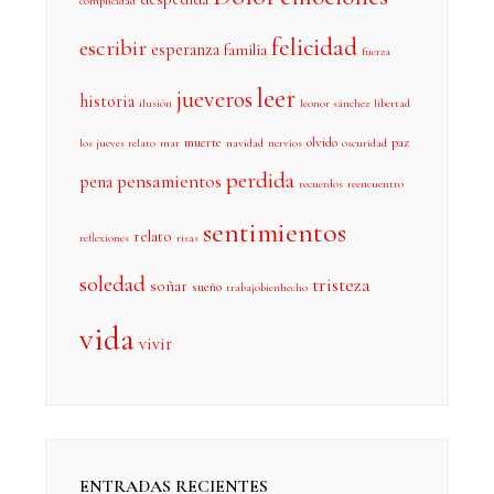
complicidad
felicidad
escribir
esperanza
familia
fuerza
leer
jueveros
historia
ilusión
leonor sánchez
libertad
muerte
olvido
paz
los jueves relato
mar
navidad
nervios
oscuridad
perdida
pensamientos
pena
recuerdos
reencuentro
sentimientos
relato
reflexiones
risas
soledad
tristeza
soñar
sueño
trabajobienhecho
vida
vivir
ENTRADAS RECIENTES