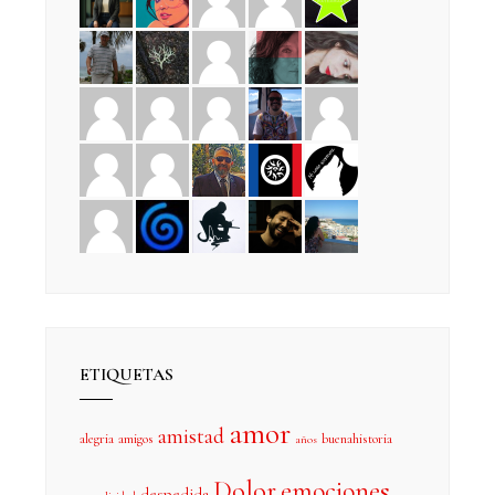
ETIQUETAS
amor
amistad
alegria
amigos
buenahistoria
años
Dolor
emociones
despedida