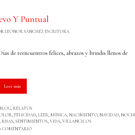
evo Y Puntual
OR
LEONOR SÁNCHEZ ESCRITORA
Días de reencuentros felices, abrazos y brindis llenos de
Leer más
BLOG
,
RELATOS
OLOR
,
FELICIDAD
,
LEER
,
MÚSICA
,
NACIMIENTO
,
NAVIDAD
,
NOCH
,
RISAS
,
SENTIMIENTOS
,
VIDA
,
VILLANCICOS
1 COMENTARIO