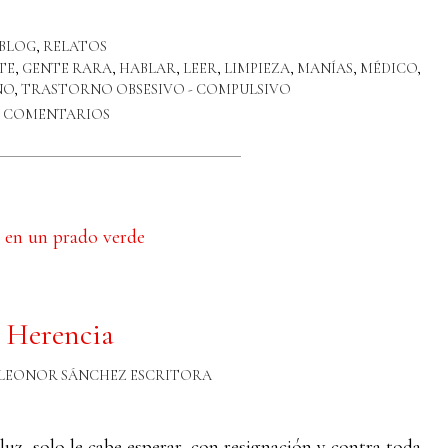
BLOG
,
RELATOS
TE
,
GENTE RARA
,
HABLAR
,
LEER
,
LIMPIEZA
,
MANÍAS
,
MÉDICO
,
NO
,
TRASTORNO OBSESIVO - COMPULSIVO
2 COMENTARIOS
 Herencia
LEONOR SÁNCHEZ ESCRITORA
 luz, solo le cabe esperar, con resignación y contra toda