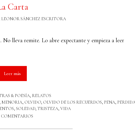
La Carta
R
LEONOR SÁNCHEZ ESCRITORA
 No lleva remite. Lo abre expectante y empieza a leer
Leer más
TRAS & POESÍA
,
RELATOS
,
MENORIA
,
OLVIDO
,
OLVIDO DE LOS RECUERDOS
,
PENA
,
PERDID
IENTOS
,
SOLEDAD
,
TRISTEZA
,
VIDA
5 COMENTARIOS