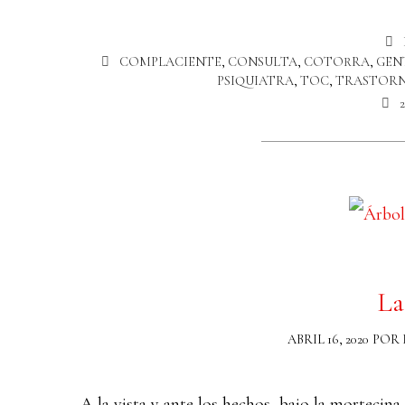
COMPLACIENTE
,
CONSULTA
,
COTORRA
,
GEN
PSIQUIATRA
,
TOC
,
TRASTOR
La
ABRIL 16, 2020
POR
A la vista y ante los hechos, bajo la mortecina