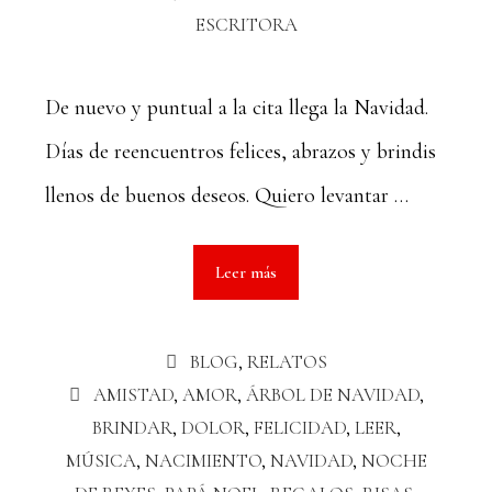
ESCRITORA
De nuevo y puntual a la cita llega la Navidad.
Días de reencuentros felices, abrazos y brindis
llenos de buenos deseos. Quiero levantar …
Leer más
BLOG
,
RELATOS
AMISTAD
,
AMOR
,
ÁRBOL DE NAVIDAD
,
BRINDAR
,
DOLOR
,
FELICIDAD
,
LEER
,
MÚSICA
,
NACIMIENTO
,
NAVIDAD
,
NOCHE