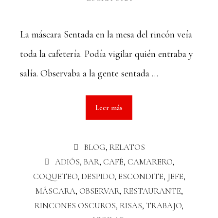
La máscara Sentada en la mesa del rincón veía
toda la cafetería. Podía vigilar quién entraba y
salía. Observaba a la gente sentada …
Leer más
BLOG
,
RELATOS
ADIÓS
,
BAR
,
CAFÉ
,
CAMARERO
,
COQUETEO
,
DESPIDO
,
ESCONDITE
,
JEFE
,
MÁSCARA
,
OBSERVAR
,
RESTAURANTE
,
RINCONES OSCUROS
,
RISAS
,
TRABAJO
,