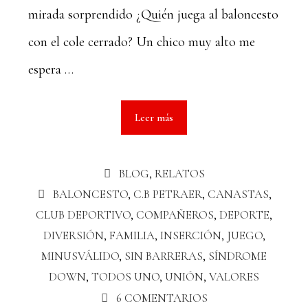
mirada sorprendido ¿Quién juega al baloncesto
con el cole cerrado? Un chico muy alto me
espera …
Leer más
BLOG
,
RELATOS
BALONCESTO
,
C.B PETRAER
,
CANASTAS
,
CLUB DEPORTIVO
,
COMPAÑEROS
,
DEPORTE
,
DIVERSIÓN
,
FAMILIA
,
INSERCIÓN
,
JUEGO
,
MINUSVÁLIDO
,
SIN BARRERAS
,
SÍNDROME
DOWN
,
TODOS UNO
,
UNIÓN
,
VALORES
6 COMENTARIOS