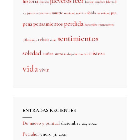
leer
jueveros
historia
ilusión
leonor sánchez
libertad
muerte
olvido
paz
los jueves relato
mar
navidad
nervios
oscuridad
perdida
pensamientos
pena
recuerdos
reencuentro
sentimientos
relato
reflexiones
risas
soledad
tristeza
soñar
sueño
trabajobienhecho
vida
vivir
ENTRADAS RECIENTES
De nuevo y puntual
diciembre 24, 2022
Petraher
enero 31, 2021