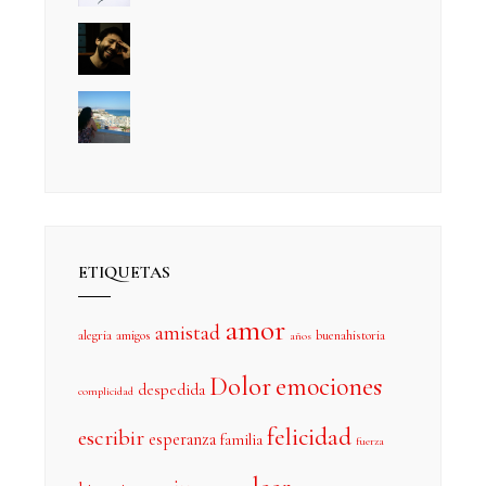
ETIQUETAS
amor
amistad
alegria
amigos
buenahistoria
años
Dolor
emociones
despedida
complicidad
felicidad
escribir
esperanza
familia
fuerza