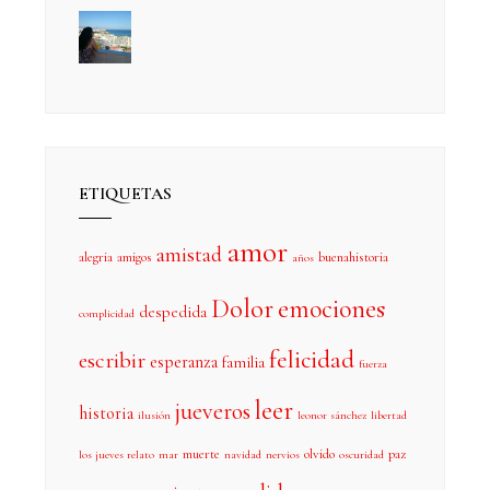
ETIQUETAS
amor
amistad
alegria
amigos
buenahistoria
años
Dolor
emociones
despedida
complicidad
felicidad
escribir
esperanza
familia
fuerza
leer
jueveros
historia
ilusión
leonor sánchez
libertad
muerte
olvido
paz
los jueves relato
mar
navidad
nervios
oscuridad