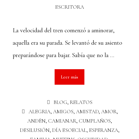
ESCRITORA
La velocidad del tren comenzó a aminorar,
aquella era su parada. Se levantó de su asiento
preparándose para bajar. Sabía que no la …
Leer más
BLOG
,
RELATOS
ALEGRIA
,
AMIGOS
,
AMISTAD
,
AMOR
,
ANDÉN
,
CAMIANAR
,
CUMPLAÑOS
,
DESILUSIÓN
,
DÍA ESOECIAL
,
ESPERANZA
,