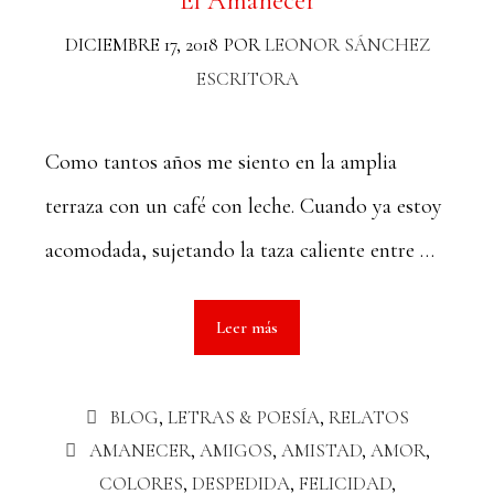
El Amanecer
DICIEMBRE 17, 2018
POR
LEONOR SÁNCHEZ
ESCRITORA
Como tantos años me siento en la amplia
terraza con un café con leche. Cuando ya estoy
acomodada, sujetando la taza caliente entre …
Leer más
BLOG
,
LETRAS & POESÍA
,
RELATOS
AMANECER
,
AMIGOS
,
AMISTAD
,
AMOR
,
COLORES
,
DESPEDIDA
,
FELICIDAD
,