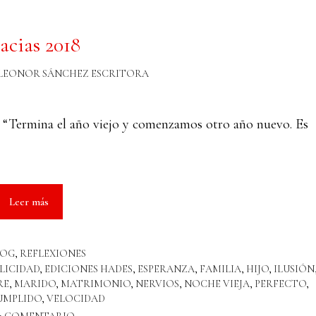
acias 2018
LEONOR SÁNCHEZ ESCRITORA
s “Termina el año viejo y comenzamos otro año nuevo. Es
Leer más
LOG
,
REFLEXIONES
LICIDAD
,
EDICIONES HADES
,
ESPERANZA
,
FAMILIA
,
HIJO
,
ILUSIÓN
RE
,
MARIDO
,
MATRIMONIO
,
NERVIOS
,
NOCHE VIEJA
,
PERFECTO
,
UMPLIDO
,
VELOCIDAD