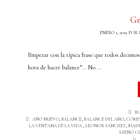
Gr
ENERO 1, 2019
POR
Empezar con la típica frase que todos decimo
hora de hacer balance”… No …
B
AÑO NUEVO
,
BALANCE
,
BALANCE DEL AÑO
,
COMP
LA VENTANA DE LA VIDA.
,
LEONOR SÁNCHEZ
,
MAD
SUEÑO C