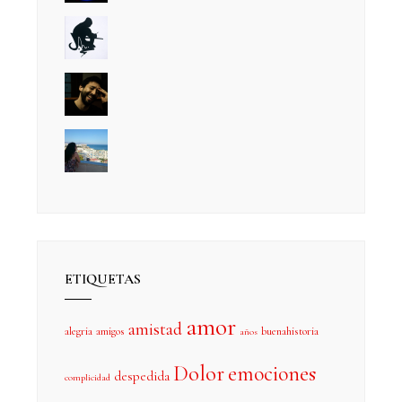
ETIQUETAS
amor
amistad
alegria
amigos
buenahistoria
años
Dolor
emociones
despedida
complicidad