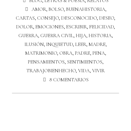
BLOG
,
LETRAS & POESÍA
,
RELATOS
AMOR
,
BOLSO
,
BUENAHISTORIA
,
CARTAS
,
CONSEJO
,
DESCONOCIDO
,
DESEO
,
DOLOR
,
EMOCIONES
,
ESCRIBIR
,
FELICIDAD
,
GUERRA
,
GUERRA CIVIL
,
HIJA
,
HISTORIA
,
ILUSIÓN
,
INQUIETUD
,
LEER
,
MADRE
,
MATRIMONIO
,
OBRA
,
PADRE
,
PENA
,
PENSAMIENTOS
,
SENTIMIENTOS
,
TRABAJOBIENHECHO
,
VIDA
,
VIVIR
8 COMENTARIOS