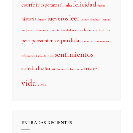
felicidad
escribir
esperanza
familia
fuerza
leer
jueveros
historia
ilusión
leonor sánchez
libertad
muerte
olvido
paz
los jueves relato
mar
navidad
nervios
oscuridad
perdida
pensamientos
pena
recuerdos
reencuentro
sentimientos
relato
reflexiones
risas
soledad
tristeza
soñar
sueño
trabajobienhecho
vida
vivir
ENTRADAS RECIENTES