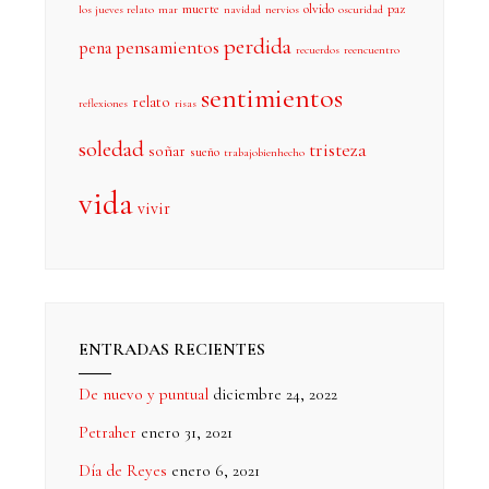
muerte
olvido
paz
los jueves relato
mar
navidad
nervios
oscuridad
perdida
pensamientos
pena
recuerdos
reencuentro
sentimientos
relato
reflexiones
risas
soledad
tristeza
soñar
sueño
trabajobienhecho
vida
vivir
ENTRADAS RECIENTES
De nuevo y puntual
diciembre 24, 2022
Petraher
enero 31, 2021
Día de Reyes
enero 6, 2021