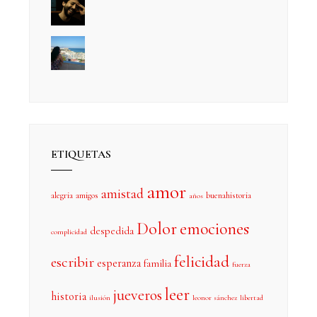
ETIQUETAS
amor
amistad
alegria
amigos
buenahistoria
años
Dolor
emociones
despedida
complicidad
felicidad
escribir
esperanza
familia
fuerza
leer
jueveros
historia
ilusión
leonor sánchez
libertad