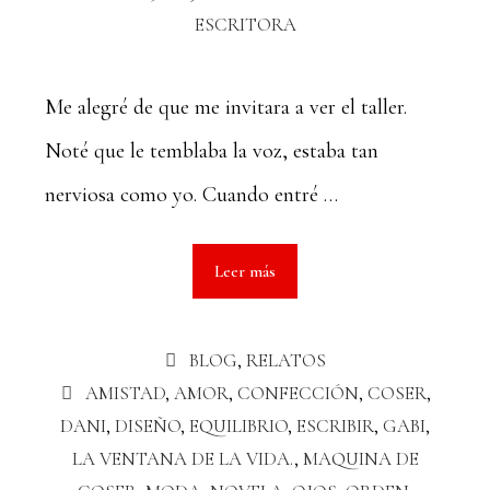
ESCRITORA
Me alegré de que me invitara a ver el taller.
Noté que le temblaba la voz, estaba tan
nerviosa como yo. Cuando entré …
Leer más
BLOG
,
RELATOS
AMISTAD
,
AMOR
,
CONFECCIÓN
,
COSER
,
DANI
,
DISEÑO
,
EQUILIBRIO
,
ESCRIBIR
,
GABI
,
LA VENTANA DE LA VIDA.
,
MAQUINA DE