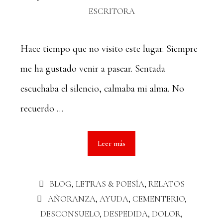
ESCRITORA
Hace tiempo que no visito este lugar. Siempre
me ha gustado venir a pasear. Sentada
escuchaba el silencio, calmaba mi alma. No
recuerdo …
Leer más
BLOG
,
LETRAS & POESÍA
,
RELATOS
AÑORANZA
,
AYUDA
,
CEMENTERIO
,
DESCONSUELO
,
DESPEDIDA
,
DOLOR
,