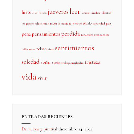
leer
jueveros
historia
ilusión
leonor sánchez
libertad
muerte
olvido
paz
los jueves relato
mar
navidad
nervios
oscuridad
perdida
pensamientos
pena
recuerdos
reencuentro
sentimientos
relato
reflexiones
risas
soledad
tristeza
soñar
sueño
trabajobienhecho
vida
vivir
ENTRADAS RECIENTES
De nuevo y puntual
diciembre 24, 2022