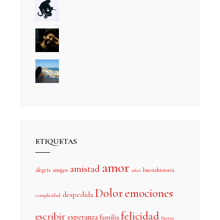
ETIQUETAS
amor
amistad
alegria
amigos
buenahistoria
años
Dolor
emociones
despedida
complicidad
felicidad
escribir
esperanza
familia
fuerza