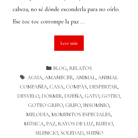
cabeza; no sé dónde esconderla para no oírlo.
Ese toc toc corrompe la paz …
Leer más
BLOG
,
RELATOS
AGUA
,
AMANECER
,
ANIMAL
,
ANIMAL
COMPAÑÍA
,
CASA
,
COMPÁS
,
DESPERTAR
,
DESVELO
,
DORMIR
,
DUEÑA
,
GATO
,
GOTEO
,
GOTEO GRIFO
,
GRIFO
,
INSOMNIO
,
MELODÍA
,
MOMENTOS ESPECIALES
,
MÚSICA
,
PAZ
,
RAYOS DE LUZ
,
RUEDO
,
SILENCIO
,
SOLEDAD
,
SUEÑO