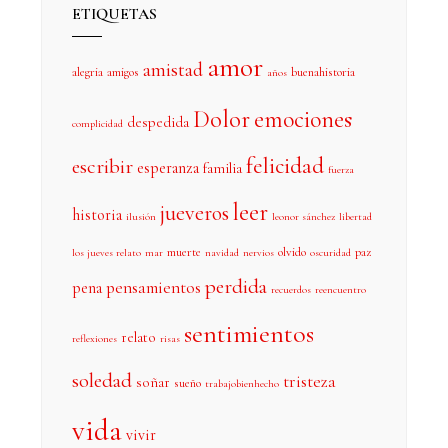
ETIQUETAS
amor
amistad
alegria
amigos
buenahistoria
años
Dolor
emociones
despedida
complicidad
felicidad
escribir
esperanza
familia
fuerza
leer
jueveros
historia
ilusión
leonor sánchez
libertad
muerte
olvido
paz
los jueves relato
mar
navidad
nervios
oscuridad
perdida
pensamientos
pena
recuerdos
reencuentro
sentimientos
relato
reflexiones
risas
soledad
tristeza
soñar
sueño
trabajobienhecho
vida
vivir