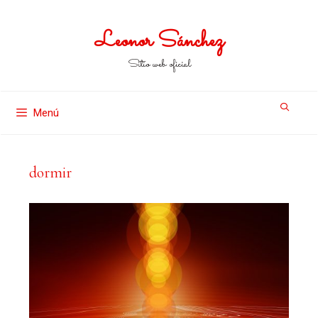
Leonor Sánchez
Sitio web oficial
Menú
dormir