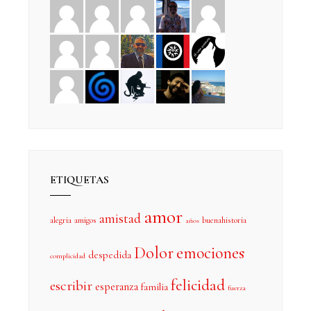
ETIQUETAS
amor
amistad
alegria
amigos
buenahistoria
años
Dolor
emociones
despedida
complicidad
felicidad
escribir
esperanza
familia
fuerza