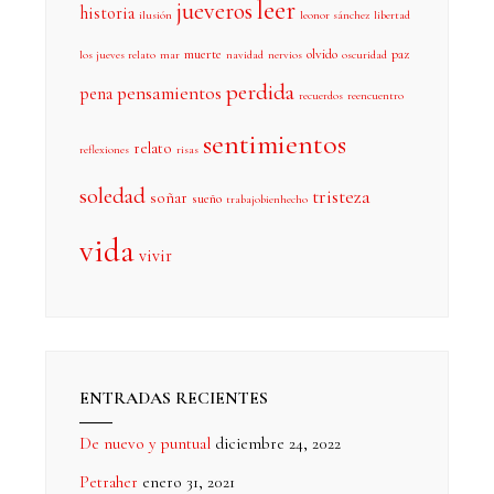
leer
jueveros
historia
ilusión
leonor sánchez
libertad
muerte
olvido
paz
los jueves relato
mar
navidad
nervios
oscuridad
perdida
pensamientos
pena
recuerdos
reencuentro
sentimientos
relato
reflexiones
risas
soledad
tristeza
soñar
sueño
trabajobienhecho
vida
vivir
ENTRADAS RECIENTES
De nuevo y puntual
diciembre 24, 2022
Petraher
enero 31, 2021