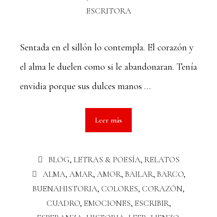
ESCRITORA
Sentada en el sillón lo contempla. El corazón y
el alma le duelen como si le abandonaran. Tenía
envidia porque sus dulces manos …
Leer más
BLOG
,
LETRAS & POESÍA
,
RELATOS
ALMA
,
AMAR
,
AMOR
,
BAILAR
,
BARCO
,
BUENAHISTORIA
,
COLORES
,
CORAZÓN
,
CUADRO
,
EMOCIONES
,
ESCRIBIR
,