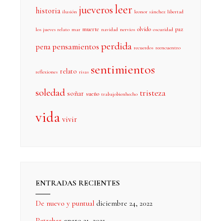
leer
jueveros
historia
ilusión
leonor sánchez
libertad
muerte
olvido
paz
los jueves relato
mar
navidad
nervios
oscuridad
perdida
pensamientos
pena
recuerdos
reencuentro
sentimientos
relato
reflexiones
risas
soledad
tristeza
soñar
sueño
trabajobienhecho
vida
vivir
ENTRADAS RECIENTES
De nuevo y puntual
diciembre 24, 2022
Petraher
enero 31, 2021