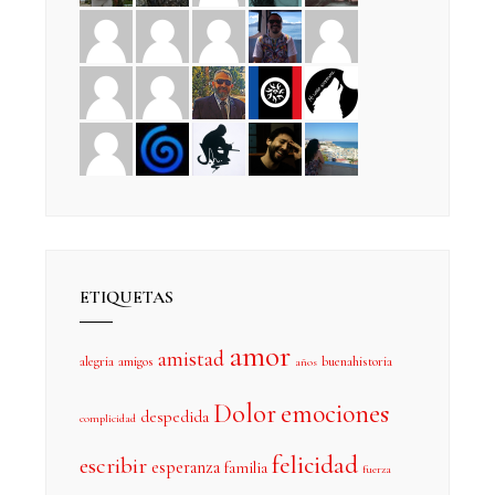
ETIQUETAS
amor
amistad
alegria
amigos
buenahistoria
años
Dolor
emociones
despedida
complicidad
felicidad
escribir
esperanza
familia
fuerza