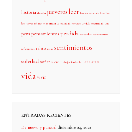
leer
jueveros
historia
ilusión
leonor sánchez
libertad
muerte
olvido
paz
los jueves relato
mar
navidad
nervios
oscuridad
perdida
pensamientos
pena
recuerdos
reencuentro
sentimientos
relato
reflexiones
risas
soledad
tristeza
soñar
sueño
trabajobienhecho
vida
vivir
ENTRADAS RECIENTES
De nuevo y puntual
diciembre 24, 2022