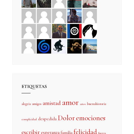
ETIQUETAS
amor
amistad
alegria
amigos
buenahistoria
años
Dolor
emociones
despedida
complicidad
felicidad
escribir
esperanza
familia
fuerza