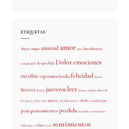
ETIQUETAS
amor
amistad
alegria
amigos
buenahistoria
años
Dolor
emociones
despedida
complicidad
felicidad
escribir
esperanza
familia
fuerza
leer
jueveros
historia
ilusión
leonor sánchez
libertad
muerte
olvido
paz
los jueves relato
mar
navidad
nervios
oscuridad
perdida
pensamientos
pena
recuerdos
reencuentro
sentimientos
relato
reflexiones
risas