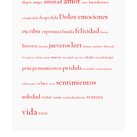
amor
amistad
alegria
amigos
buenahistoria
años
Dolor
emociones
despedida
complicidad
felicidad
escribir
esperanza
familia
fuerza
leer
jueveros
historia
ilusión
leonor sánchez
libertad
muerte
olvido
paz
los jueves relato
mar
navidad
nervios
oscuridad
perdida
pensamientos
pena
recuerdos
reencuentro
sentimientos
relato
reflexiones
risas
soledad
tristeza
soñar
sueño
trabajobienhecho
vida
vivir