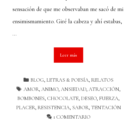
sensación de que me observaban me sacó de mi
ensimismamiento. Giré la cabeza y ahí estabas,
…
Leer más
BLOG
,
LETRAS & POESÍA
,
RELATOS
AMOR
,
ANIMO
,
ANSIEDAD
,
ATRACCIÓN
,
BOMBONES
,
CHOCOLATE
,
DESEO
,
FUERZA
,
PLACER
,
RESISTENCIA
,
SABOR
,
TENTACIÓN
1 COMENTARIO