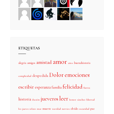
ETIQUETAS
amor
amistad
alegria
amigos
buenahistoria
años
Dolor
emociones
despedida
complicidad
felicidad
escribir
esperanza
familia
fuerza
leer
jueveros
historia
ilusión
leonor sánchez
libertad
muerte
olvido
paz
los jueves relato
mar
navidad
nervios
oscuridad