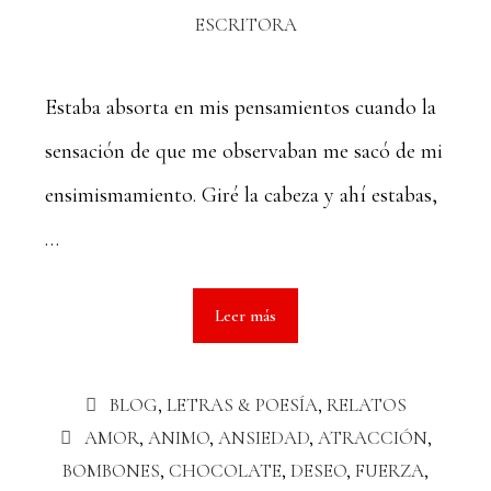
ESCRITORA
Estaba absorta en mis pensamientos cuando la
sensación de que me observaban me sacó de mi
ensimismamiento. Giré la cabeza y ahí estabas,
…
Leer más
BLOG
,
LETRAS & POESÍA
,
RELATOS
AMOR
,
ANIMO
,
ANSIEDAD
,
ATRACCIÓN
,
BOMBONES
,
CHOCOLATE
,
DESEO
,
FUERZA
,