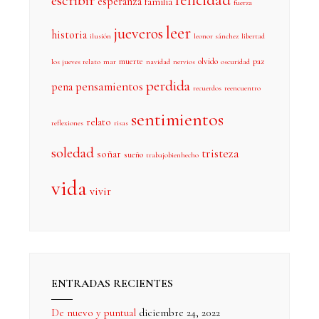
felicidad
escribir
esperanza
familia
fuerza
leer
jueveros
historia
ilusión
leonor sánchez
libertad
muerte
olvido
paz
los jueves relato
mar
navidad
nervios
oscuridad
perdida
pensamientos
pena
recuerdos
reencuentro
sentimientos
relato
reflexiones
risas
soledad
tristeza
soñar
sueño
trabajobienhecho
vida
vivir
ENTRADAS RECIENTES
De nuevo y puntual
diciembre 24, 2022