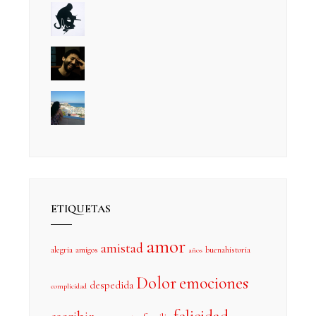
ETIQUETAS
amor
amistad
alegria
amigos
buenahistoria
años
Dolor
emociones
despedida
complicidad