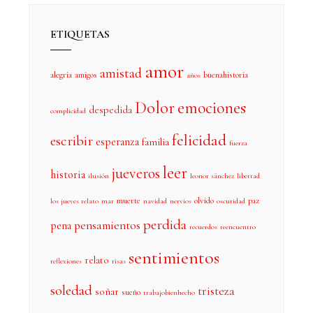
ETIQUETAS
amor
amistad
alegria
amigos
buenahistoria
años
Dolor
emociones
despedida
complicidad
felicidad
escribir
esperanza
familia
fuerza
leer
jueveros
historia
ilusión
leonor sánchez
libertad
muerte
olvido
paz
los jueves relato
mar
navidad
nervios
oscuridad
perdida
pensamientos
pena
recuerdos
reencuentro
sentimientos
relato
reflexiones
risas
soledad
tristeza
soñar
sueño
trabajobienhecho