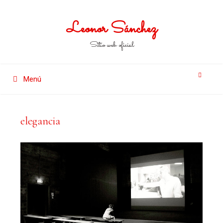
Leonor Sánchez
Sitio web oficial
Menú
elegancia