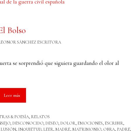
El Bolso
LEONOR SÁNCHEZ ESCRITORA
puerta se sorprendió que siguiera guardando el olor al
Leer más
TRAS & POESÍA
,
RELATOS
SEJO
,
DESCONOCIDO
,
DESEO
,
DOLOR
,
EMOCIONES
,
ESCRIBIR
,
ILUSIÓN
,
INQUIETUD
,
LEER
,
MADRE
,
MATRIMONIO
,
OBRA
,
PADRE