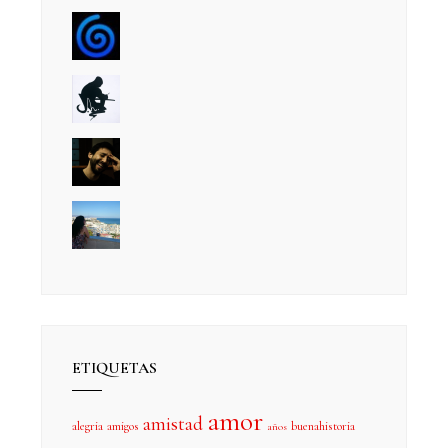
ETIQUETAS
amor
amistad
alegria
amigos
buenahistoria
años