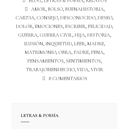
BLOG
,
LETRAS & POESÍA
,
RELATOS
AMOR
,
BOLSO
,
BUENAHISTORIA
,
CARTAS
,
CONSEJO
,
DESCONOCIDO
,
DESEO
,
DOLOR
,
EMOCIONES
,
ESCRIBIR
,
FELICIDAD
,
GUERRA
,
GUERRA CIVIL
,
HIJA
,
HISTORIA
,
ILUSIÓN
,
INQUIETUD
,
LEER
,
MADRE
,
MATRIMONIO
,
OBRA
,
PADRE
,
PENA
,
PENSAMIENTOS
,
SENTIMIENTOS
,
TRABAJOBIENHECHO
,
VIDA
,
VIVIR
8 COMENTARIOS
LETRAS & POESÍA