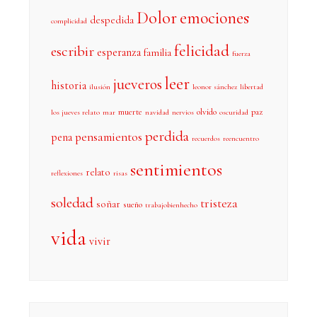
Dolor
emociones
despedida
complicidad
felicidad
escribir
esperanza
familia
fuerza
leer
jueveros
historia
ilusión
leonor sánchez
libertad
muerte
olvido
paz
los jueves relato
mar
navidad
nervios
oscuridad
perdida
pensamientos
pena
recuerdos
reencuentro
sentimientos
relato
reflexiones
risas
soledad
tristeza
soñar
sueño
trabajobienhecho
vida
vivir