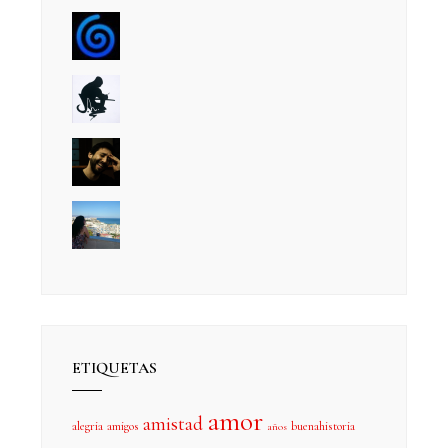
ETIQUETAS
amor
amistad
alegria
amigos
buenahistoria
años