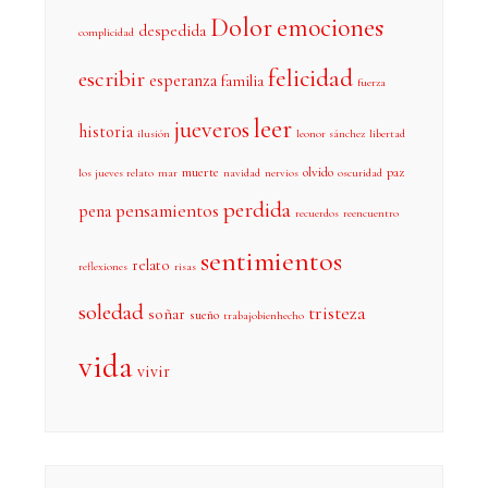
Dolor
emociones
despedida
complicidad
felicidad
escribir
esperanza
familia
fuerza
leer
jueveros
historia
ilusión
leonor sánchez
libertad
muerte
olvido
paz
los jueves relato
mar
navidad
nervios
oscuridad
perdida
pensamientos
pena
recuerdos
reencuentro
sentimientos
relato
reflexiones
risas
soledad
tristeza
soñar
sueño
trabajobienhecho
vida
vivir