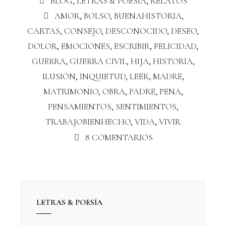
BLOG
,
LETRAS & POESÍA
,
RELATOS
AMOR
,
BOLSO
,
BUENAHISTORIA
,
CARTAS
,
CONSEJO
,
DESCONOCIDO
,
DESEO
,
DOLOR
,
EMOCIONES
,
ESCRIBIR
,
FELICIDAD
,
GUERRA
,
GUERRA CIVIL
,
HIJA
,
HISTORIA
,
ILUSIÓN
,
INQUIETUD
,
LEER
,
MADRE
,
MATRIMONIO
,
OBRA
,
PADRE
,
PENA
,
PENSAMIENTOS
,
SENTIMIENTOS
,
TRABAJOBIENHECHO
,
VIDA
,
VIVIR
8 COMENTARIOS
LETRAS & POESÍA