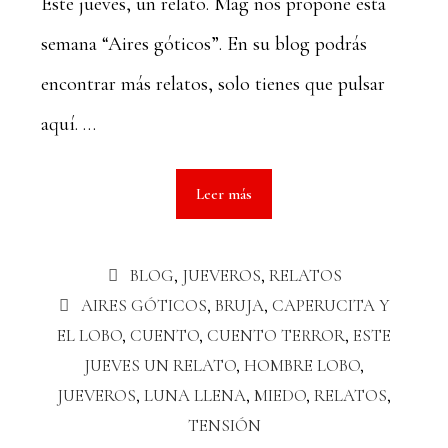
Este jueves, un relato. Mag nos propone esta
semana “Aires góticos”. En su blog podrás
encontrar más relatos, solo tienes que pulsar
aquí. …
Leer más
BLOG
,
JUEVEROS
,
RELATOS
AIRES GÓTICOS
,
BRUJA
,
CAPERUCITA Y
EL LOBO
,
CUENTO
,
CUENTO TERROR
,
ESTE
JUEVES UN RELATO
,
HOMBRE LOBO
,
JUEVEROS
,
LUNA LLENA
,
MIEDO
,
RELATOS
,
TENSIÓN