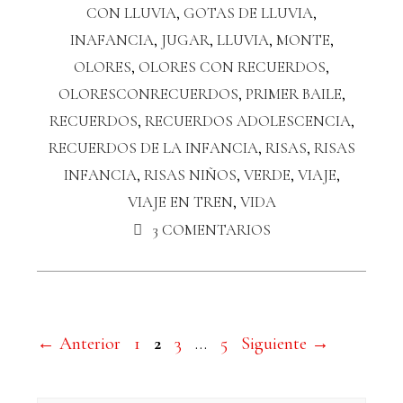
CON LLUVIA
,
GOTAS DE LLUVIA
,
INAFANCIA
,
JUGAR
,
LLUVIA
,
MONTE
,
OLORES
,
OLORES CON RECUERDOS
,
OLORESCONRECUERDOS
,
PRIMER BAILE
,
RECUERDOS
,
RECUERDOS ADOLESCENCIA
,
RECUERDOS DE LA INFANCIA
,
RISAS
,
RISAS
INFANCIA
,
RISAS NIÑOS
,
VERDE
,
VIAJE
,
VIAJE EN TREN
,
VIDA
3 COMENTARIOS
←
Anterior
1
2
3
…
5
Siguiente
→